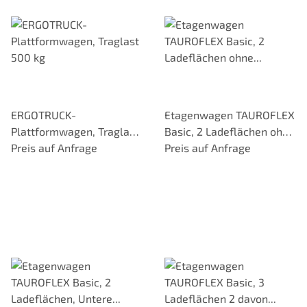
ERGOTRUCK-
Etagenwagen TAUROFLEX
Plattformwagen, Traglast
Basic, 2 Ladeflächen ohne
500 kg
Preis auf Anfrage
Bordkante, Traglast 250
Preis auf Anfrage
kg, TPE-Bereifung