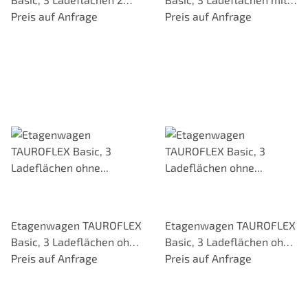
davon mit Bordkante,
Preis auf Anfrage
Bordkante, einhängbar,
Preis auf Anfrage
Gesamthöhe 1460 mm,
Traglast 250 kg, TPE-
TPE-Bereifung
Bereifung
Etagenwagen TAUROFLEX
Etagenwagen TAUROFLEX
Basic, 3 Ladeflächen ohne
Basic, 3 Ladeflächen ohne
Bordkante, Gesamthöhe
Preis auf Anfrage
Bordkante, Gesamthöhe
Preis auf Anfrage
1160 mm, TPE-Bereifung
1460 mm, TPE-Bereifung