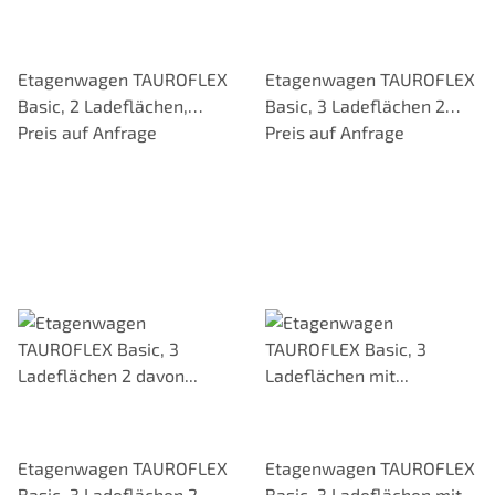
Etagenwagen TAUROFLEX
Etagenwagen TAUROFLEX
Basic, 2 Ladeflächen,
Basic, 3 Ladeflächen 2
Untere mit Bordkante,
Preis auf Anfrage
davon mit Bordkante,
Preis auf Anfrage
Traglast 250 kg, TPE-
Gesamthöhe 1160 mm,
Bereifung
TPE-Bereifung
Etagenwagen TAUROFLEX
Etagenwagen TAUROFLEX
Basic, 3 Ladeflächen 2
Basic, 3 Ladeflächen mit