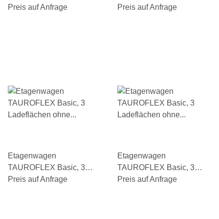
Ladeflächen 2 davon mit
Preis auf Anfrage
Ladeflächen mit
Preis auf Anfrage
Bordkante, Gesamthöhe
Bordkante, einhängbar,
1460 mm, TPE-Bereifung
Traglast 250 kg, TPE-
Bereifung
Etagenwagen
Etagenwagen
TAUROFLEX Basic, 3
TAUROFLEX Basic, 3
Ladeflächen ohne
Preis auf Anfrage
Ladeflächen ohne
Preis auf Anfrage
Bordkante, Gesamthöhe
Bordkante, Gesamthöhe
1160 mm, TPE-Bereifung
1460 mm, TPE-Bereifung