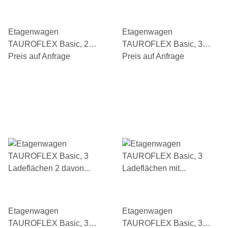
Etagenwagen
Etagenwagen
TAUROFLEX Basic, 2
TAUROFLEX Basic, 3
Ladeflächen, Untere mit
Preis auf Anfrage
Ladeflächen 2 davon mit
Preis auf Anfrage
Bordkante, Traglast 250
Bordkante, Gesamthöhe
kg, TPE-Bereifung
1160 mm, TPE-Bereifung
Etagenwagen
Etagenwagen
TAUROFLEX Basic, 3
TAUROFLEX Basic, 3