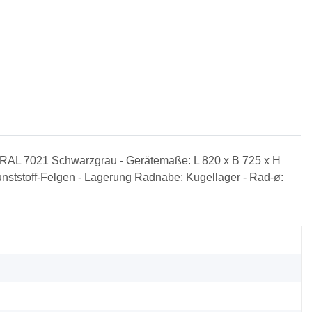
 in RAL 7021 Schwarzgrau - Gerätemaße: L 820 x B 725 x H
nststoff-Felgen - Lagerung Radnabe: Kugellager - Rad-ø: