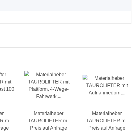
er
Materialheber
Materialheber
 mit
TAUROLIFTER mit
TAUROLIFTER mit
ast 100
frage
Plattform, 4-Wege-
Preis auf Anfrage
Aufnahmedorn, 4-
Preis auf Anfrage
Fahrwerk, Traglast
Wege-Fahrwerk,