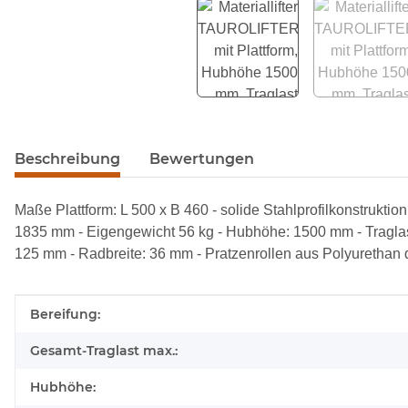
weitere Registerkarten anzeigen
Beschreibung
Bewertungen
Maße Plattform: L 500 x B 460 - solide Stahlprofilkonstrukt
1835 mm - Eigengewicht 56 kg - Hubhöhe: 1500 mm - Traglast
125 mm - Radbreite: 36 mm - Pratzenrollen aus Polyuretha
Produkteigenschaft
Wert
Bereifung:
Gesamt-Traglast max.:
Hubhöhe: