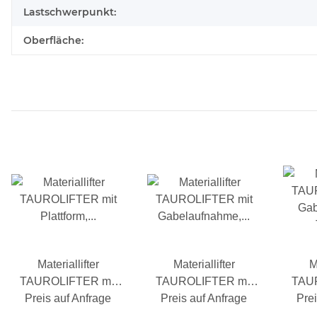
Lastschwerpunkt:
Oberfläche:
Materiallifter
Materiallifter
M
TAUROLIFTER mit
TAUROLIFTER mit
TAU
Plattform, 4-Wege-
Preis auf Anfrage
Gabelaufnahme, 4-
Preis auf Anfrage
Prei
Gab
Fahrwerk, Traglast
Wege-Fahrwerk,
Tra