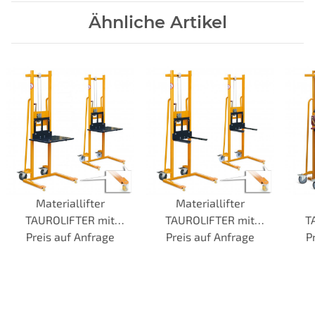
Ähnliche Artikel
Materiallifter
Materiallifter
TAUROLIFTER mit
TAUROLIFTER mit
T
Plattform, 4-Wege-
Preis auf Anfrage
Gabelaufnahme, 4-
Preis auf Anfrage
P
G
Fahrwerk, Traglast 100
Wege-Fahrwerk,
kg
Traglast 100 kg