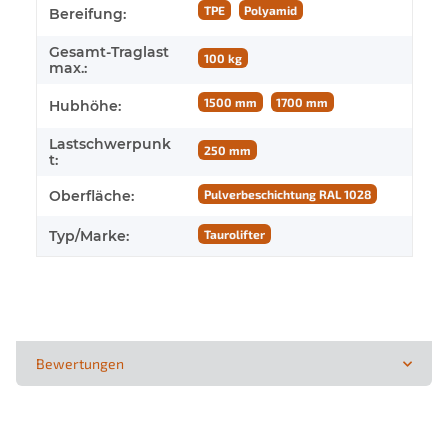
Produkteigenschaft
Wert
TPE
Polyamid
Bereifung:
Gesamt-Traglast
100 kg
max.:
1500 mm
1700 mm
Hubhöhe:
Lastschwerpunk
250 mm
t:
Oberfläche:
Pulverbeschichtung RAL 1028
Typ/Marke:
Taurolifter
Bewertungen