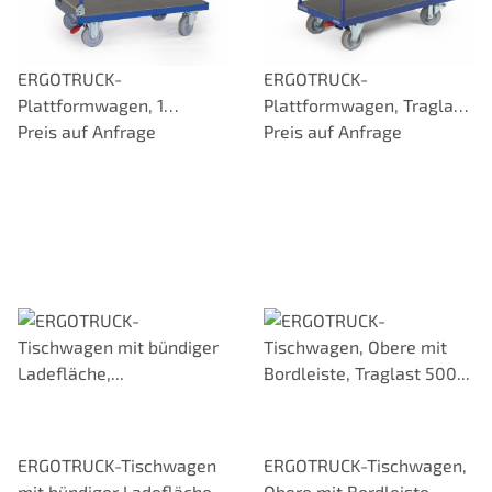
ERGOTRUCK-
ERGOTRUCK-
Plattformwagen, 1
Plattformwagen, Traglast
Ladefläche, Schiebebügel
Preis auf Anfrage
500 kg
Preis auf Anfrage
klappbar, Traglast 500 kg,
RAL 5010
ERGOTRUCK-Tischwagen
ERGOTRUCK-Tischwagen,
mit bündiger Ladefläche,
Obere mit Bordleiste,