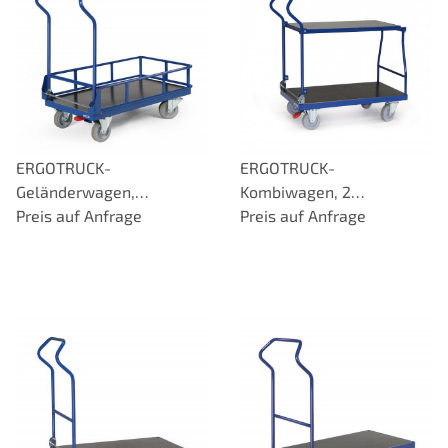
ERGOTRUCK-
ERGOTRUCK-
Geländerwagen,
Kombiwagen, 2
Schiebebügel klappbar,
Preis auf Anfrage
Ladeflächen, klappbar,
Preis auf Anfrage
Traglast 500 kg, Elastik
Traglast 500 kg
Bereifung