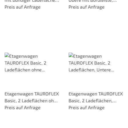
Traglast 500 kg, Elastik-
Preis auf Anfrage
Traglast 500 kg, spurfreie
Preis auf Anfrage
Bereifung
Bereifung
Etagenwagen TAUROFLEX
Etagenwagen TAUROFLEX
Basic, 2 Ladeflächen ohne
Basic, 2 Ladeflächen,
Bordkante, Traglast 250
Preis auf Anfrage
Untere mit Bordkante,
Preis auf Anfrage
kg, TPE-Bereifung
Traglast 250 kg, TPE-
Bereifung