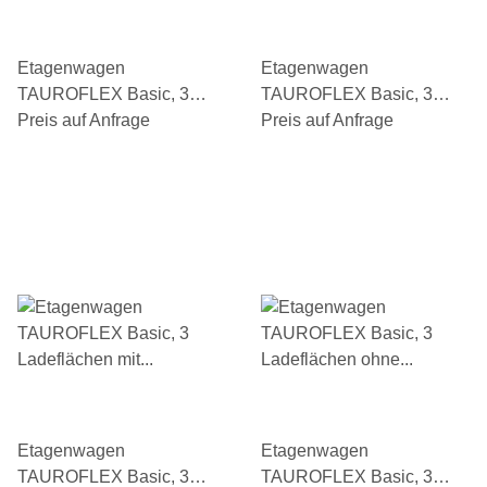
Etagenwagen
Etagenwagen
TAUROFLEX Basic, 3
TAUROFLEX Basic, 3
Ladeflächen 2 davon mit
Preis auf Anfrage
Ladeflächen 2 davon mit
Preis auf Anfrage
Bordkante, Gesamthöhe
Bordkante, Gesamthöhe
1160 mm, TPE-Bereifung
1460 mm, TPE-Bereifung
Etagenwagen
Etagenwagen
TAUROFLEX Basic, 3
TAUROFLEX Basic, 3