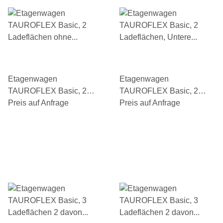
Etagenwagen
Etagenwagen
TAUROFLEX Basic, 2
TAUROFLEX Basic, 2
Ladeflächen ohne
Preis auf Anfrage
Ladeflächen, Untere mit
Preis auf Anfrage
Bordkante, Traglast 250
Bordkante, Traglast 250
kg, TPE-Bereifung
kg, TPE-Bereifung