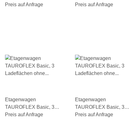
Ladeflächen mit
Preis auf Anfrage
Ladeflächen ohne
Preis auf Anfrage
Bordkante, einhängbar,
Bordkante, Gesamthöhe
Traglast 250 kg, TPE-
1160 mm, TPE-Bereifung
Bereifung
Etagenwagen
Etagenwagen
TAUROFLEX Basic, 3
TAUROFLEX Basic, 3
Ladeflächen ohne
Preis auf Anfrage
Ladeflächen ohne
Preis auf Anfrage
Bordkante, Gesamthöhe
Bordkante, Traglast 250
1460 mm, TPE-Bereifung
kg, TPE-Bereifung