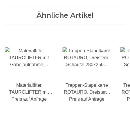
Ähnliche Artikel
Materiallifter
Treppen-Stapelkarre
Tre
TAUROLIFTER mit
ROTAURO, Dreistern,
ROT
Gabelaufnahme, 4-
Preis auf Anfrage
Schaufel 280x250 mm,
Preis auf Anfrage
Sch
P
Wege-Fahrwerk,
Traglast 200 kg, TPE-
Tra
Traglast 100 kg
Bereifung, RAL 5010
Ber