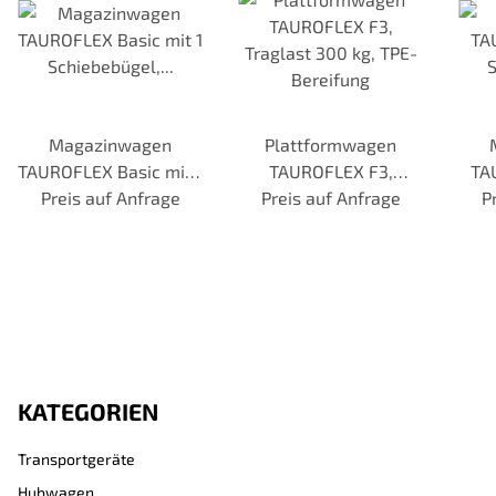
Magazinwagen
Plattformwagen
TAUROFLEX Basic mit 1
TAUROFLEX F3,
TA
Schiebebügel, Traglast
Preis auf Anfrage
Traglast 300 kg, TPE-
Preis auf Anfrage
P
300 kg, TPE-Bereifung
Bereifung
Tra
KATEGORIEN
Transportgeräte
Hubwagen