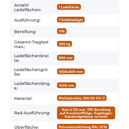
Anzahl
1 Ladefläche
Ladeflächen:
Ausführung:
1 Schiebebügel
Bereifung:
TPE
Gesamt-Traglast
300 kg
max.:
Ladeflächenbrei
600 mm
te:
Ladeflächengrö
1000x600 mm
ße:
Ladeflächenläng
1000 mm
e:
Material:
Multiplexholz, DIN EN 314-2
Rad-d 125 mm, TPE-Bereifung
Rad-Ausführung:
auf Kunststofffelge, Kugellager,
Standardgehäuse verzinkt
Oberfläche:
Pulverbeschichtung RAL 5010