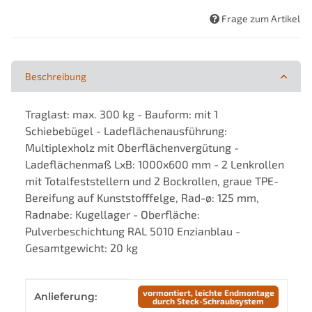
Frage zum Artikel
Beschreibung
Traglast: max. 300 kg - Bauform: mit 1
Schiebebügel - Ladeflächenausführung:
Multiplexholz mit Oberflächenvergütung -
Ladeflächenmaß LxB: 1000x600 mm - 2 Lenkrollen
mit Totalfeststellern und 2 Bockrollen, graue TPE-
Bereifung auf Kunststofffelge, Rad-ø: 125 mm,
Radnabe: Kugellager - Oberfläche:
Pulverbeschichtung RAL 5010 Enzianblau -
Gesamtgewicht: 20 kg
Produkteigenschaft
Wert
vormontiert, leichte Endmontage
Anlieferung:
durch Steck-Schraubsystem