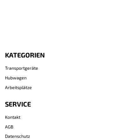
Polyurethan-Bereifung
Traglast 1200 kg,
T
Elastikgummi-Bereifung
Elas
KATEGORIEN
Transportgeräte
Hubwagen
Arbeitsplätze
SERVICE
Kontakt
AGB
Datenschutz