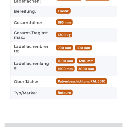
Ladeflächen:
Bereifung:
Elastik
Gesamthöhe:
895 mm
Gesamt-Traglast
1200 kg
max.:
Ladeflächenbrei
700 mm
800 mm
te:
1000 mm
1200 mm
Ladeflächenläng
e:
1600 mm
2000 mm
Oberfläche:
Pulverbeschichtung RAL 5010
Typ/Marke:
Rotauro