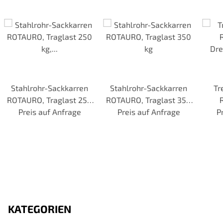
Stahlrohr-Sackkarren
Stahlrohr-Sackkarren
Tr
ROTAURO, Traglast 250
ROTAURO, Traglast 350
kg, Vollgummibereifung
Preis auf Anfrage
Preis auf Anfrage
kg
Dr
P
400
3
KATEGORIEN