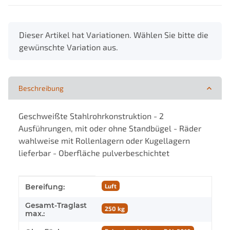
x
Dieser Artikel hat Variationen. Wählen Sie bitte die
gewünschte Variation aus.
Beschreibung
Geschweißte Stahlrohrkonstruktion - 2
Ausführungen, mit oder ohne Standbügel - Räder
wahlweise mit Rollenlagern oder Kugellagern
lieferbar - Oberfläche pulverbeschichtet
Produkteigenschaft
Wert
Bereifung:
Luft
Gesamt-Traglast
250 kg
max.: