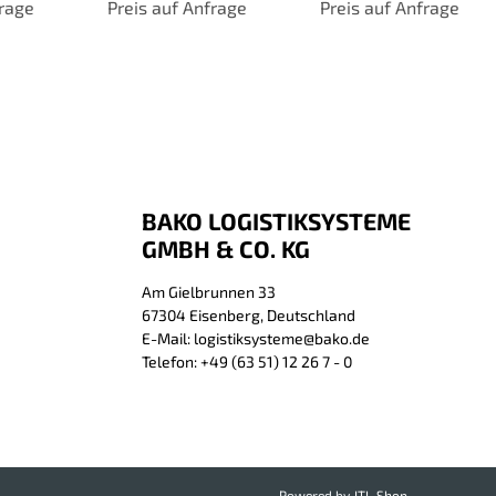
 davon
frage
Preis auf Anfrage
Ladeflächen,
Ladeflächen ohne
Preis auf Anfrage
te,
Gesamthöhe 1500
Bordkante,
,
mm, Traglast bis 600
Gesamthöhe 1460
1760
kg, TPE-Bereifung
mm, TPE-Bereifung
ifung
BAKO LOGISTIKSYSTEME
GMBH & CO. KG
Am Gielbrunnen 33
67304 Eisenberg, Deutschland
E-Mail: logistiksysteme@bako.de
Telefon: +49 (63 51) 12 26 7 - 0
Powered by
JTL-Shop