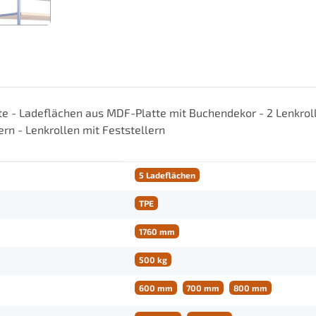
e - Ladeflächen aus MDF-Platte mit Buchendekor - 2 Lenkroll
n - Lenkrollen mit Feststellern
5 Ladeflächen
TPE
1760 mm
500 kg
600 mm
700 mm
800 mm