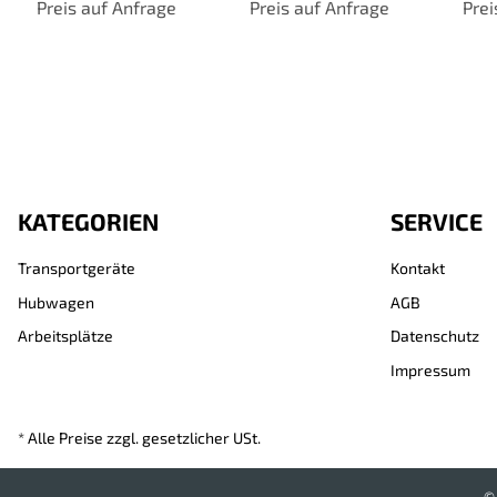
Ladeflächen, 4 davon
Preis auf Anfrage
Preis auf Anfrage
Ladeflächen,
Lade
Prei
mit Bordkante,
Gesamthöhe 1200
einhängbar,
mm, Traglast bis 600
Ges
Gesamthöhe 1760
kg, TPE-Bereifung
mm, 
mm, TPE-Bereifung
KATEGORIEN
SERVICE
Transportgeräte
Kontakt
Hubwagen
AGB
Arbeitsplätze
Datenschutz
Impressum
* Alle Preise zzgl. gesetzlicher USt.
©