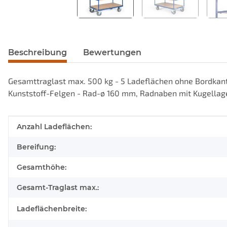
weitere Registerkarten anzeigen
Beschreibung
Bewertungen
Gesamttraglast max. 500 kg - 5 Ladeflächen ohne Bordkant
Kunststoff-Felgen - Rad-ø 160 mm, Radnaben mit Kugellager
Produkteigenschaft
Wert
Anzahl Ladeflächen:
Bereifung:
Gesamthöhe:
Gesamt-Traglast max.:
Ladeflächenbreite: