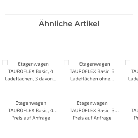
Ähnliche Artikel
Etagenwagen
Etagenwagen
TAUROFLEX Basic, 4
TAUROFLEX Basic, 3
TA
Ladeflächen, 3 davon mit
Preis auf Anfrage
Ladeflächen ohne
Preis auf Anfrage
Ladef
P
Bordkante, einhängbar,
Bordkante, Gesamthöhe
Bord
Gesamthöhe 1460 mm,
1460 mm, TPE-Bereifung
1460