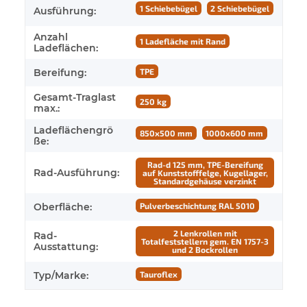
1 Schiebebügel
2 Schiebebügel
Ausführung:
Anzahl
1 Ladefläche mit Rand
Ladeflächen:
Bereifung:
TPE
Gesamt-Traglast
250 kg
max.:
Ladeflächengrö
850x500 mm
1000x600 mm
ße:
Rad-d 125 mm, TPE-Bereifung
Rad-Ausführung:
auf Kunststofffelge, Kugellager,
Standardgehäuse verzinkt
Oberfläche:
Pulverbeschichtung RAL 5010
2 Lenkrollen mit
Rad-
Totalfeststellern gem. EN 1757-3
Ausstattung:
und 2 Bockrollen
Typ/Marke:
Tauroflex