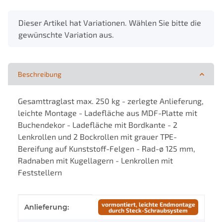
x
Dieser Artikel hat Variationen. Wählen Sie bitte die
gewünschte Variation aus.
Beschreibung
Gesamttraglast max. 250 kg - zerlegte Anlieferung,
leichte Montage - Ladefläche aus MDF-Platte mit
Buchendekor - Ladefläche mit Bordkante - 2
Lenkrollen und 2 Bockrollen mit grauer TPE-
Bereifung auf Kunststoff-Felgen - Rad-ø 125 mm,
Radnaben mit Kugellagern - Lenkrollen mit
Feststellern
Produkteigenschaft
Wert
vormontiert, leichte Endmontage
Anlieferung:
durch Steck-Schraubsystem