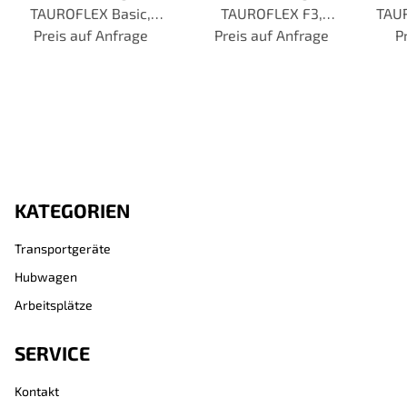
TAUROFLEX Basic,
TAUROFLEX F3,
TAUR
Preis auf Anfrage
ohne Bordkante,
Traglast 300 kg, TPE-
Preis auf Anfrage
Schi
P
Traglast 250 kg, TPE-
Bereifung
300 
Bereifung
KATEGORIEN
Transportgeräte
Hubwagen
Arbeitsplätze
SERVICE
Kontakt