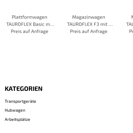
Plattformwagen
Magazinwagen
TAUROFLEX Basic mit
TAUROFLEX F3 mit 1
TA
Bordkante, Traglast
Preis auf Anfrage
Preis auf Anfrage
Stirnwand aus
Schi
P
250 kg, TPE-Bereifung
Multiplexholz,
300 
Traglast 300 kg, TPE-
Bereifung
KATEGORIEN
Transportgeräte
Hubwagen
Arbeitsplätze