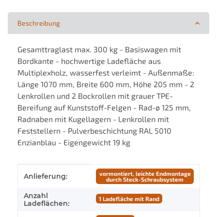
Beschreibung
Gesamttraglast max. 300 kg - Basiswagen mit
Bordkante - hochwertige Ladefläche aus
Multiplexholz, wasserfest verleimt - Außenmaße:
Länge 1070 mm, Breite 600 mm, Höhe 205 mm - 2
Lenkrollen und 2 Bockrollen mit grauer TPE-
Bereifung auf Kunststoff-Felgen - Rad-ø 125 mm,
Radnaben mit Kugellagern - Lenkrollen mit
Feststellern - Pulverbeschichtung RAL 5010
Enzianblau - Eigengewicht 19 kg
Produkteigenschaft
Wert
vormontiert, leichte Endmontage
Anlieferung:
durch Steck-Schraubsystem
Anzahl
1 Ladefläche mit Rand
Ladeflächen: